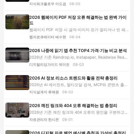
프, 로컬 퍼스트, MCP 연결과 권한 관리 흐름을 ...
지식워크플로우 이도겸
08-05
2026 웹페이지 PDF 저장 오류 해결하는 법 완벽 가이
드
웹페이지 PDF 저장 시 글자·이미지·표가 잘리거나 빈 페
이지가 생기는 원인을 진단하고, 브라우저 설정...
웹자료큐레이터 배수현
08-04
2026 나중에 읽기 앱 추천 TOP4 가격·기능 비교 분석
2026년 기준 Raindrop.io, Instapaper, Readwise Read
er, wallabag.it의 가격과 검색·오프라인·하이라이...
디지털리딩가이드 박이든
08-03
2026 AI 정보 리소스 트렌드와 활용 전략 총정리
2026년 AI 에이전트, 멀티모달 검색, MCP와 콘텐츠 출처
기술이 정보 탐색을 어떻게 바꾸는지 분석하고 ...
지식설계자 류해원
08-02
2026 깨진 링크와 404 오류 해결하는 법 총정리
2026년 기준 깨진 링크와 404 오류의 원인을 구분하고
삭제된 웹 자료를 복구하는 순서, 대체 출처 검증...
자료관리자 한시온
08-01
2026 디지털 자료 백업 예산별 추천과 가성비 총정리