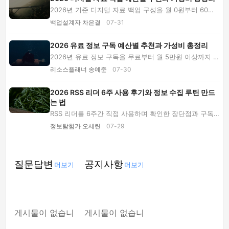
2026년 기준 디지털 자료 백업 구성을 월 0원부터 60만
원 이상까지 비교합니다. 클라우드, 외장 SSD·HDD...
백업설계자 차은결
07-31
2026 유료 정보 구독 예산별 추천과 가성비 총정리
2026년 유료 정보 구독을 무료부터 월 5만원 이상까지 예
산별로 비교합니다. 전자책·뉴스·클라우드·전문...
리소스플래너 송예준
07-30
2026 RSS 리더 6주 사용 후기와 정보 수집 루틴 만드
는 법
RSS 리더를 6주간 직접 사용하며 확인한 장단점과 구독
처 선정 기준, 하루 25분 정보 수집 루틴, 무료 ...
정보탐험가 오세린
07-29
질문답변
공지사항
더보기
더보기
게시물이 없습니
게시물이 없습니