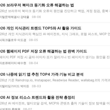
026 브라우저 북마크 동기화 오류 해결하는 법
026년 브라우저 북마크 동기화 오류의 원인을 진단하고 백업, 계정 점검, 중복
지털문제해결사 강태율
08-06
026 개인 지식관리 트렌드 TOP5와 AI 활용 가이드
026년 개인 지식관리의 핵심인 AI 에이전트, 지식 그래프, 로컬 퍼스트, MCP
식워크플로우 이도겸
08-05
026 웹페이지 PDF 저장 오류 해결하는 법 완벽 가이드
페이지 PDF 저장 시 글자·이미지·표가 잘리거나 빈 페이지가 생기는 원인을 
..
자료큐레이터 배수현
08-04
026 나중에 읽기 앱 추천 TOP4 가격·기능 비교 분석
26년 기준 Raindrop.io, Instapaper, Readwise Reader, wallabag.i
..
지털리딩가이드 박이든
08-03
026 AI 정보 리소스 트렌드와 활용 전략 총정리
026년 AI 에이전트, 멀티모달 검색, MCP와 콘텐츠 출처 기술이 정보 탐색을
...
식설계자 류해원
08-02