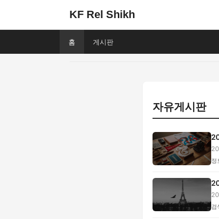
KF Rel Shikh
홈
게시판
자유게시판
2
2
선.
정
2
2
·...
검