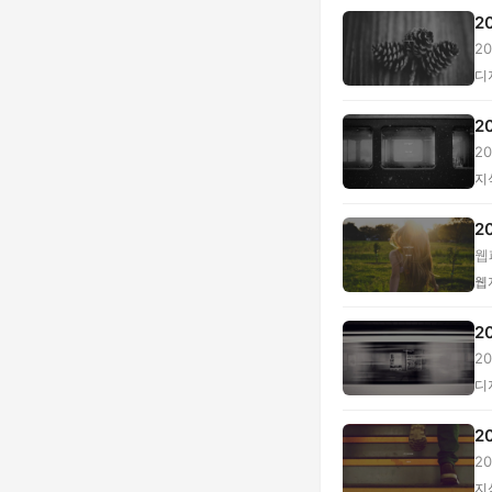
2
2
...
디
2
2
...
지
2
웹
정.
웹
2
20
이.
디
2
2
고 
지