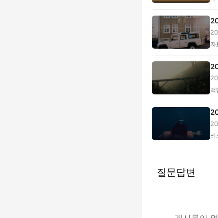
2
2
증.
자
2
2
DD
백
2
2
문.
리
질문답변