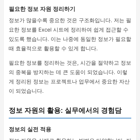
필요한 정보 자원 정리하기
정보가 많을수록 중요한 것은 구조화입니다. 저는 필
요한 정보를 Excel 시트에 정리하여 쉽게 접근할 수
있도록 했습니다. 이는 나중에 동일한 정보가 필요할
때 효율적으로 활용할 수 있게 합니다.
필요한 정보를 정리하는 것은, 시간을 절약하고 정보
의 중복을 방지하는 데 큰 도움이 되었습니다. 이렇
게 정리된 정보는 프로젝트나 업무에서 중요한 자산
이 되었습니다.
정보 자원의 활용: 실무에서의 경험담
정보의 실전 적용