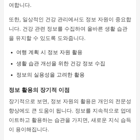
여합니다.
또한, 일상적인 건강 관리에서도 정보 자원이 중요합
니다. 건강 관련 정보를 수집하여 올바른 생활 습관
을 유지할 수 있도록 도와줍니다.
여행 계획 시 정보 자원 활용
생활 습관 개선을 위한 건강 정보 수집
정보의 실용성을 고려한 활용
정보 활용의 장기적 이점
장기적으로 보면, 정보 자원의 활용은 개인의 전문성
향상에도 큰 도움이 됩니다. 정보를 지속적으로 업데
이트하고 활용하는 습관을 가지면, 새로운 지식 습득
이 용이해집니다.