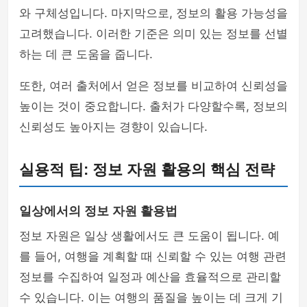
와 구체성입니다. 마지막으로, 정보의 활용 가능성을
고려했습니다. 이러한 기준은 의미 있는 정보를 선별
하는 데 큰 도움을 줍니다.
또한, 여러 출처에서 얻은 정보를 비교하여 신뢰성을
높이는 것이 중요합니다. 출처가 다양할수록, 정보의
신뢰성도 높아지는 경향이 있습니다.
실용적 팁: 정보 자원 활용의 핵심 전략
일상에서의 정보 자원 활용법
정보 자원은 일상 생활에서도 큰 도움이 됩니다. 예
를 들어, 여행을 계획할 때 신뢰할 수 있는 여행 관련
정보를 수집하여 일정과 예산을 효율적으로 관리할
수 있습니다. 이는 여행의 품질을 높이는 데 크게 기