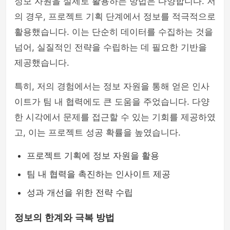
정보 자원을 실제로 활용하는 방법은 다양합니다. 저
의 경우, 프로젝트 기획 단계에서 정보를 적극적으로
활용했습니다. 이는 단순히 데이터를 수집하는 것을
넘어, 실질적인 전략을 수립하는 데 필요한 기반을
제공했습니다.
특히, 저의 경험에서는 정보 자원을 통해 얻은 인사
이트가 팀 내 협력에도 큰 도움을 주었습니다. 다양
한 시각에서 문제를 접근할 수 있는 기회를 제공하였
고, 이는 프로젝트 성공 확률을 높였습니다.
프로젝트 기획에 정보 자원을 활용
팀 내 협력을 촉진하는 인사이트 제공
성과 개선을 위한 전략 수립
정보의 한계와 극복 방법