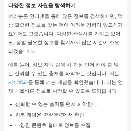
다양한 정보 자원을 탐색하기
여러분은 인터넷을 통해 많은 정보를 검색하지만, 막
상 필요한 정보를 찾는 것이 어려운 경험이 있으신가
요? 저도 그랬습니다. 다양한 관심사를 가지고 있어
도, 정말 필요한 정보를 찾기까지 많은 시간이 소요
되었습니다.
예를 들어, 정보 자원 검색 시 가장 먼저 해야 할 일
은 신뢰할 수 있는 출처를 파악하는 것입니다. 저는
지식백과
를 통해 기본 개념을 확인했습니다. 이는 언
제나 올바른 정보로 시작할 수 있도록 도와줍니다.
신뢰할 수 있는 출처를 먼저 파악한다
기본 개념은
지식백과
에서 확인
다양한 콘텐츠 형태로 정보를 수집