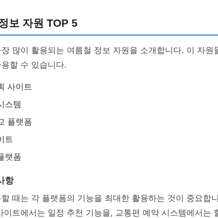
정보 자원 TOP 5
장 많이 활용되는 여름철 정보 자원을 소개합니다. 이 자원
용할 수 있습니다.
획 사이트
 시스템
교 플랫폼
이트
 플랫폼
사항
할 때는 각 플랫폼의 기능을 최대한 활용하는 것이 중요합니다
사이트에서는 일정 추천 기능을, 교통편 예약 시스템에서는 