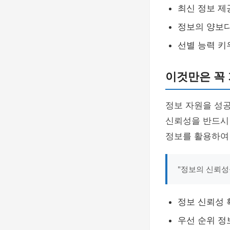
최신 정보 제
정보의 양보다
선별 능력 키
이것만은 꼭
정보 자원을 성공
신뢰성을 반드시 
정보를 활용하여
"정보의 신뢰성
정보 신뢰성 
우선 순위 정