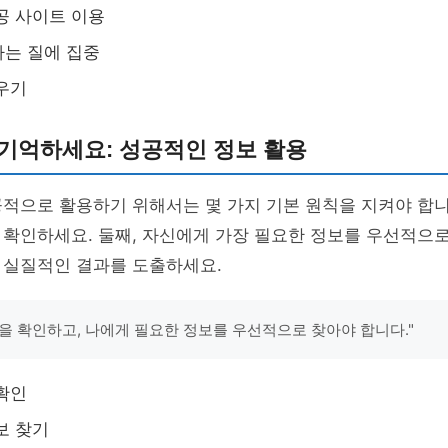
공 사이트 이용
는 질에 집중
우기
 기억하세요: 성공적인 정보 활용
적으로 활용하기 위해서는 몇 가지 기본 원칙을 지켜야 합니
확인하세요. 둘째, 자신에게 가장 필요한 정보를 우선적으로
 실질적인 결과를 도출하세요.
을 확인하고, 나에게 필요한 정보를 우선적으로 찾아야 합니다."
확인
보 찾기