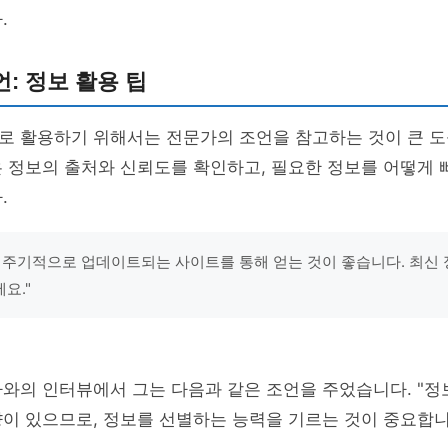
.
: 정보 활용 팁
로 활용하기 위해서는 전문가의 조언을 참고하는 것이 큰 도
은 정보의 출처와 신뢰도를 확인하고, 필요한 정보를 어떻게
.
 주기적으로 업데이트되는 사이트를 통해 얻는 것이 좋습니다. 최신
요."
와의 인터뷰에서 그는 다음과 같은 조언을 주었습니다. "정
이 있으므로, 정보를 선별하는 능력을 기르는 것이 중요합니