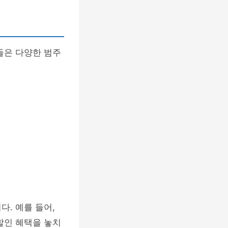
들은 다양한 범주
. 예를 들어,
할인 혜택을 놓치