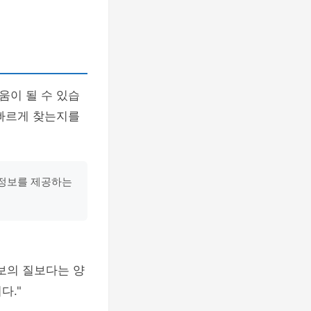
움이 될 수 있습
 빠르게 찾는지를
 정보를 제공하는
보의 질보다는 양
다."