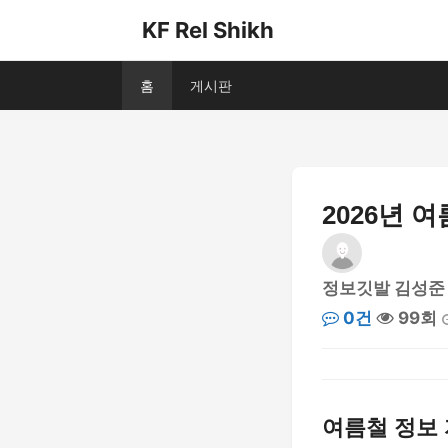
KF Rel Shikh
홈
게시판
2026년 
정보깃발 김성준
0건
99회
여름철 정보