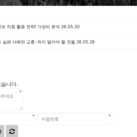
보 자원 활용 전략! 가성비 분석
26.05.30
 실패 사례와 교훈: 하지 말아야 할 것들
26.05.28
없습니다.