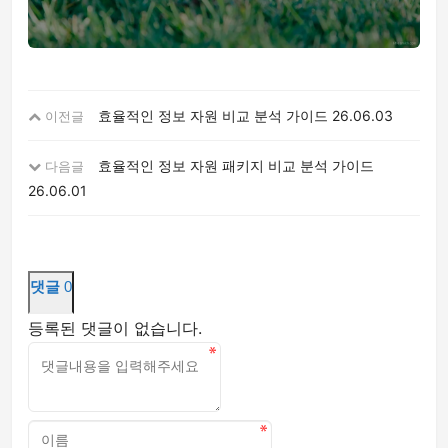
효율적인 정보 자원 비교 분석 가이드
26.06.03
이전글
효율적인 정보 자원 패키지 비교 분석 가이드
다음글
26.06.01
댓글
0
등록된 댓글이 없습니다.