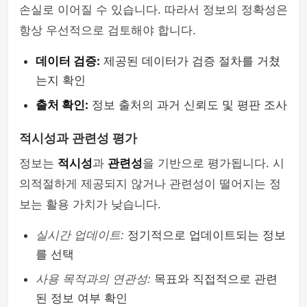
손실로 이어질 수 있습니다. 따라서 정보의 정확성은
항상 우선적으로 검토해야 합니다.
데이터 검증:
제공된 데이터가 검증 절차를 거쳤
는지 확인
출처 확인:
정보 출처의 과거 신뢰도 및 평판 조사
적시성과 관련성 평가
정보는
적시성
과
관련성
을 기반으로 평가됩니다. 시
의적절하게 제공되지 않거나 관련성이 떨어지는 정
보는 활용 가치가 낮습니다.
실시간 업데이트:
정기적으로 업데이트되는 정보
를 선택
사용 목적과의 연관성:
목표와 직접적으로 관련
된 정보 여부 확인