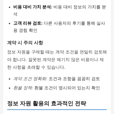
비용 대비 가치 분석:
비용 대비 정보의 가치를 분
석
고객 리뷰 검토:
다른 사용자의 후기를 통해 실사
용 경험 확인
계약 시 주의 사항
정보 자원을 구매할 때는 계약 조건을 면밀히 검토해
야 합니다. 잘못된 계약은 예기치 않은 비용이나 제
한 사항을 초래할 수 있습니다.
계약 조건 명확화:
조건과 조항을 꼼꼼히 검토
환불 정책:
환불 조건이 명시되어 있는지 확인
정보 자원 활용의 효과적인 전략