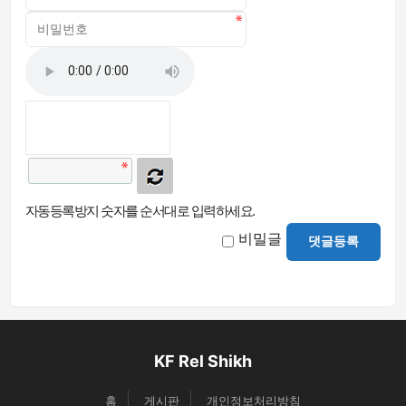
자동등록방지 숫자를 순서대로 입력하세요.
비밀글
댓글등록
KF Rel Shikh
홈
게시판
개인정보처리방침