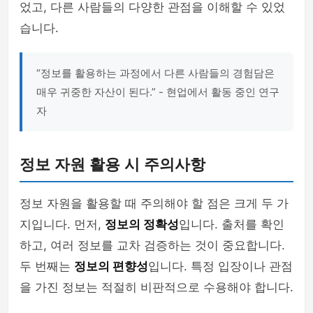
었고, 다른 사람들의 다양한 관점을 이해할 수 있었
습니다.
“정보를 활용하는 과정에서 다른 사람들의 경험담은
매우 귀중한 자산이 된다.” - 현업에서 활동 중인 연구
자
정보 자원 활용 시 주의사항
정보 자원을 활용할 때 주의해야 할 점은 크게 두 가
지입니다. 먼저,
정보의 정확성
입니다. 출처를 확인
하고, 여러 정보를 교차 검증하는 것이 중요합니다.
두 번째는
정보의 편향성
입니다. 특정 입장이나 관점
을 가진 정보는 적절히 비판적으로 수용해야 합니다.